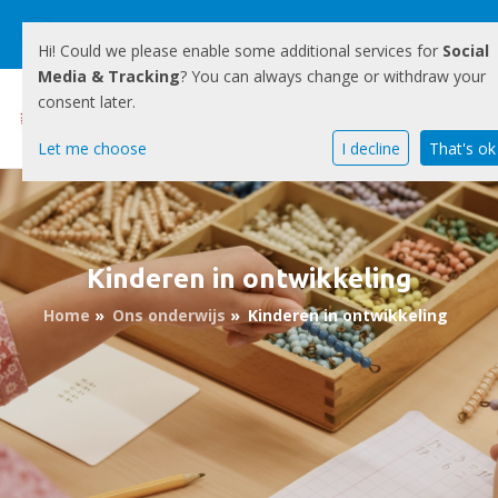
Heinsiuslaan 1 3818 JE Amersfoort
Hi! Could we please enable some additional services for
Social
Media & Tracking
? You can always change or withdraw your
033-4617134
E-mailadres
consent later.
Let me choose
I decline
That's ok
Kinderen in ontwikkeling
Home
»
Ons onderwijs
»
Kinderen in ontwikkeling